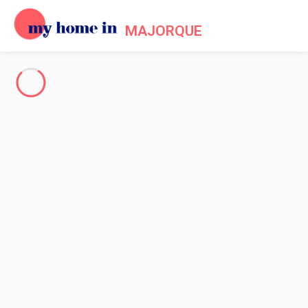
MAJORQUE
The whole of Mallorca
-
Votre recherche
SEARCH
Vos filtres
Appliquer
Arriving