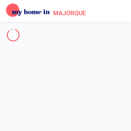
MAJORQUE
The whole of Mallorca
-
Votre recherche
SEARCH
Vos filtres
Appliquer
Arriving